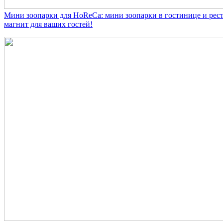
Мини зоопарки для HoReCa: мини зоопарки в гостинице и рест
магнит для ваших гостей!